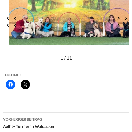
1 / 11
TEILEN MIT:
Beitragsnavigation
VORHERIGER BEITRAG
Agility Turnier in Waldacker