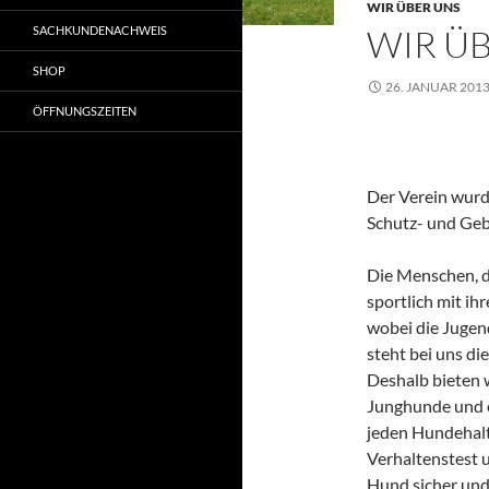
WIR ÜBER UNS
WIR Ü
SACHKUNDENACHWEIS
SHOP
26. JANUAR 201
ÖFFNUNGSZEITEN
Der Verein wur
Schutz- und Geb
Die Menschen, d
sportlich mit ih
wobei die Jugend
steht bei uns di
Deshalb bieten 
Junghunde und e
jeden Hundehalt
Verhaltenstest 
Hund sicher und 