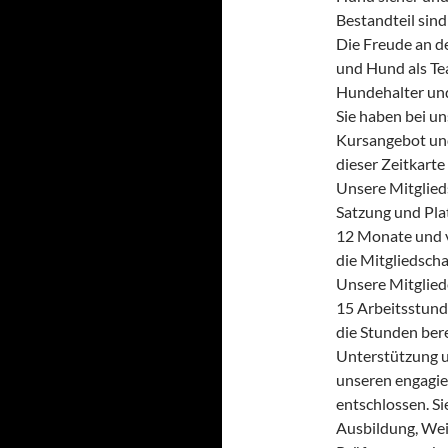
Bestandteil sind
Die Freude an 
und Hund als Te
Hundehalter un
Sie haben bei un
Kursangebot und
dieser Zeitkarte
Unsere Mitglieds
Satzung und Plat
12 Monate und v
die Mitgliedsch
Unsere Mitglied
15 Arbeitsstunde
die Stunden bere
Unterstützung u
unseren engagie
entschlossen. Si
Ausbildung, Wei