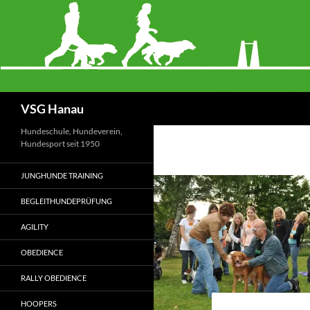
Zum
Inhalt
springen
Suchen
VSG Hanau
Hundeschule, Hundeverein,
Hundesport seit 1950
JUNGHUNDE TRAINING
BEGLEITHUNDEPRÜFUNG
AGILITY
OBEDIENCE
RALLY OBEDIENCE
HOOPERS