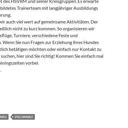
t des HSVRM und seiner Kreisgruppen. Es erwarte
ebildetes Trainerteam mit langjähriger Ausbildungs
hrung.
wir auch viel wert auf gemeinsame Aktivitäten. Der
ließlich nicht zu kurz kommen. So organisieren wir
flüge, Turniere, verschiedene Feste und
. Wenn Sie nun Fragen zur Erziehung ihres Hundes
tlich betätigen möchten oder einfach nur Kontakt zu
suchen, hier sind Sie richtig! Kommen Sie einfach mal
iningszeiten vorbei.
…
ANAU
VSG HANAU