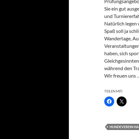
Prüfungsangebo
Sie ein gut ausg
und Turniererfa
Natürlich legen 
Spaß soll ja sch
Wandertage, Aus
Veranstaltungen
haben, sich spor
Gleichgesinnten 
während den Tra
Wir freuen uns 
TEILEN MIT:
HUNDEVEREIN H