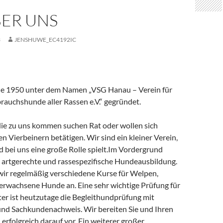
BER UNS
3
JENSHUWE_EC4192IC
de 1950 unter dem Namen „VSG Hanau – Verein für
rauchshunde aller Rassen e.V.“ gegründet.
ie zu uns kommen suchen Rat oder wollen sich
ren Vierbeinern betätigen. Wir sind ein kleiner Verein,
 bei uns eine große Rolle spielt.Im Vordergrund
e artgerechte und rassespezifische Hundeausbildung.
wir regelmäßig verschiedene Kurse für Welpen,
rwachsene Hunde an. Eine sehr wichtige Prüfung für
er ist heutzutage die Begleithundprüfung mit
und Sachkundenachweis. Wir bereiten Sie und Ihren
erfolgreich darauf vor. Ein weiterer großer