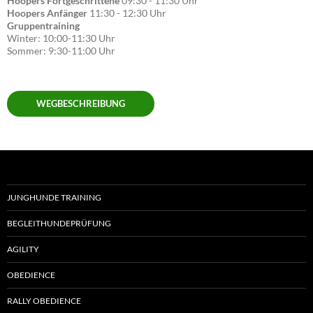
Hoopers Fortgeschrittene
09:30 - 11:30 Uhr
Hoopers Anfänger
11:30 - 12:30 Uhr
Gruppentraining
Winter: 10:00-11:30 Uhr
Sommer: 9:30-11:00 Uhr
WEGBESCHREIBUNG
JUNGHUNDE TRAINING
BEGLEITHUNDEPRÜFUNG
AGILITY
OBEDIENCE
RALLY OBEDIENCE