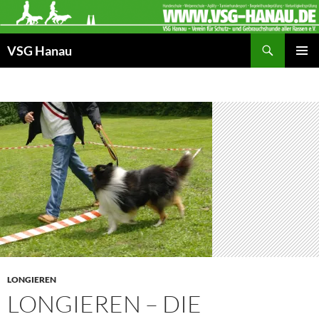
Zum
Inhalt
Suchen
springen
VSG Hanau
PRIMÄR
MENÜ
LONGIEREN
LONGIEREN – DIE