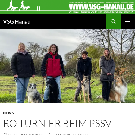
Zum
Inhalt
Suchen
springen
VSG Hanau
PRIMÄR
MENÜ
NEWS
RO TURNIER BEIM PSSV
29. NOVEMBER 2022
JENSHUWE_EC4192IC