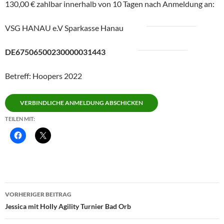
130,00 € zahlbar innerhalb von 10 Tagen nach Anmeldung an:
VSG HANAU e.V Sparkasse Hanau
DE67506500230000031443
Betreff: Hoopers 2022
VERBINDLICHE ANMELDUNG ABSCHICKEN
TEILEN MIT:
Beitragsnavigation
VORHERIGER BEITRAG
Jessica mit Holly Agility Turnier Bad Orb