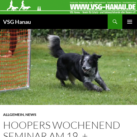
Zum
Inhalt
Suchen
springen
VSG Hanau
PRIMÄR
MENÜ
ALLGEMEIN
,
NEWS
HOOPERS WOCHENEND
SEMINAR AM 19. +