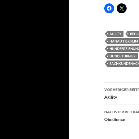
AGILTY
BEGL
HANAU TIERHEIM
HUNDEERZIEHUN
HUNDETURNIER
SACHKUNDENAC
Beitragsn
VORHERIGER BEIT
Agility
NÄCHSTER BEITRA
Obedience