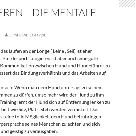
REN – DIE MENTALE
3
JENSHUWE_EC4192IC
as laufen an der Longe ( Leine , Seil) ist eher
Pferdesport. Longieren ist aber auch eine gute
ie Kommunikation zwischen Hund und Hundeführer zu
essert das Bindungsverhältnis und das Arbeiten auf
 einfach: Wenn man dem Hund untersagt zu seinem
mmen zu dürfen, umso mehr wird der Hund zu ihm
raining lernt der Hund sich auf Entfernung lenken zu
rbeit wie Sitz, Platz, Steh werden vermittelt. Das
ist eine tolle Möglichkeit dem Hund beizubringen
rpersprache seines Menschen zu achten und sich
 und geistig zu verausgaben.