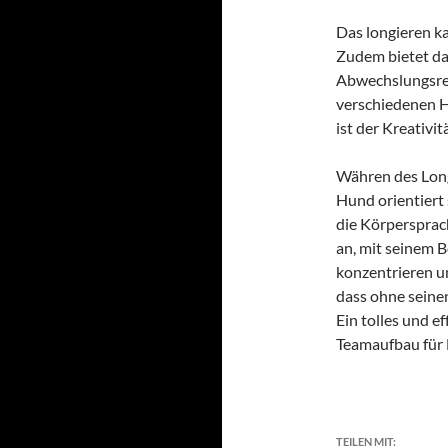
Das longieren k
Zudem bietet das
Abwechslungsrei
verschiedenen Hi
ist der Kreativi
Währen des Longi
Hund orientiert
die Körpersprac
an, mit seinem B
konzentrieren un
dass ohne seinen
Ein tolles und e
Teamaufbau für
TEILEN MIT: