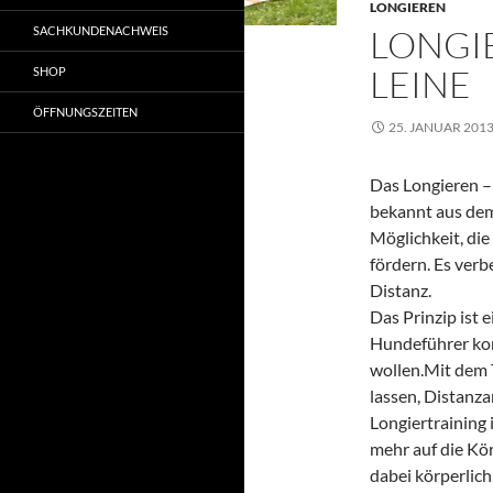
LONGIEREN
LONGIE
SACHKUNDENACHWEIS
LEINE
SHOP
ÖFFNUNGSZEITEN
25. JANUAR 201
Das Longieren – d
bekannt aus dem 
Möglichkeit, d
fördern. Es verb
Distanz.
Das Prinzip ist
Hundeführer ko
wollen.Mit dem T
lassen, Distanza
Longiertraining 
mehr auf die Kö
dabei körperlich