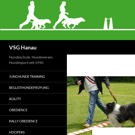
Zum
Inhalt
springen
Suchen
VSG Hanau
Hundeschule, Hundeverein,
Hundesport seit 1950
JUNGHUNDE TRAINING
BEGLEITHUNDEPRÜFUNG
AGILITY
OBEDIENCE
RALLY OBEDIENCE
HOOPERS